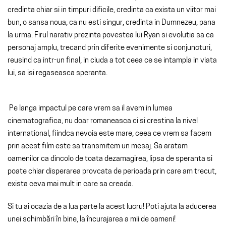
credinta chiar si in timpuri dificile, credinta ca exista un viitor mai
bun, o sansa noua, ca nu esti singur, credinta in Dumnezeu, pana
la urma. Firul narativ prezinta povestea lui Ryan si evolutia sa ca
personaj amplu, trecand prin diferite evenimente si conjuncturi,
reusind ca intr-un final, in ciuda a tot ceea ce se intampla in viata
lui, sa isi regaseasca speranta.
Pe langa impactul pe care vrem sa il avem in lumea
cinematografica, nu doar romaneasca ci si crestina la nivel
international, fiindca nevoia este mare, ceea ce vrem sa facem
prin acest film este sa transmitem un mesaj. Sa aratam
oamenilor ca dincolo de toata dezamagirea, lipsa de speranta si
poate chiar disperarea provcata de perioada prin care am trecut,
exista ceva mai mult in care sa creada.
Si tu ai ocazia de a lua parte la acest lucru! Poti ajuta la aducerea
unei schimbări în bine, la încurajarea a mii de oameni!