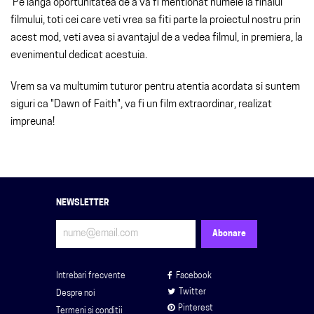
Pe langa oportunitatea de a va fi mentionat numele la finalul
filmului, toti cei care veti vrea sa fiti parte la proiectul nostru prin
acest mod, veti avea si avantajul de a vedea filmul, in premiera, la
evenimentul dedicat acestuia.
Vrem sa va multumim tuturor pentru atentia acordata si suntem
siguri ca "Dawn of Faith", va fi un film extraordinar, realizat
impreuna!
NEWSLETTER
Intrebari frecvente
Facebook
Twitter
Despre noi
Pinterest
Termeni si conditii