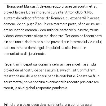
Buna, sunt Marcus Ardelean, regizorul acestui scurt metraj,
proiect la care lucrez împreună cu Vinter Antonio(DoP). Noi,
suntem doi videografi tineri din România, cu experiență în acest
domeniu de cel puțin 3 ani. În cea mai mare parte, până acum, ne-
am ocupat de crearea video-urilor cu caracter publicitar, music
videos, evenimente și așa mai departre. Tot ceea ce facem este
din pasiune si dorinta de a crea povesti prin intermediul vizualului,
care sa ramana de-alungul timpului si sa aiba impact in
comunitatea din jurul nostru.
Recent am inceput sa lucram la cel mai mare si cel mai amplu
proiect de-al nostru de pana acum, Dawn of Faith, primul film
realizat de noi, de la scenariu pana la distributie. Acesta va fi un
scurt metraj, ce va contura evenimentele recente prin care am
trecut, la nivel global, respectiv, pandemia.
Filmul are la baza ideea de a nu renunta, ci a continua sa ai