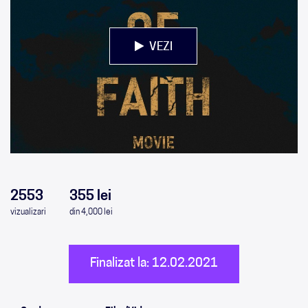
VEZI
0
0
0
0
2553
355 lei
vizualizari
din 4,000 lei
Finalizat la: 12.02.2021