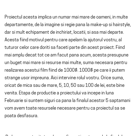
Proiectul acesta implica un numar mai mare de oameni, in multe
departamente, de la imagine si regie pana la make-up si hairstyle,
dar si mult echipament de inchiriat, locatii, si asa mai departe.
Acesta fiind motivul pentru care apelam la ajutorul vostru, al
tuturor celor care doriti sa faceti parte din acest proiect. Fiind
mai amplu decat tot ce am facut pana acum, acesta presupune
un buget mai mare si resurse mai multe, suma necesara pentru
realizarea acestui film fiind de 1000$. 1000$ pe care ii putem
strange usor impreuna. Aici intervine rolul vostru. Orice suma,
oricat de mica sau de mare, 5, 10, 50 sau 100 de lei, este bine
venita. Etapa de productie a proiectului va incepe in luna
Februarie si suntem siguri ca pana la finalul acestor 5 saptamani
vom avem toate resursele necesare pentru ca proiectul sa se
poata desfasura.