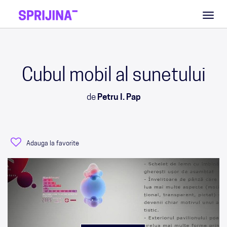
Toggl
naviga
Cubul mobil al sunetului
de
Petru I. Pap
Adauga la favorite