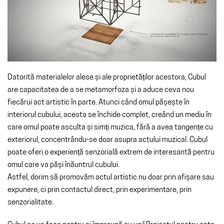
Datorită materialelor alese și ale proprietăților acestora, Cubul
are capacitatea de a se metamorfoza și a aduce ceva nou
fiecărui act artistic în parte. Atunci când omul pășește în
interiorul cubului, acesta se închide complet, creând un mediu în
care omul poate asculta și simți muzica, fără a avea tangențe cu
exteriorul, concentrându-se doar asupra actului muzical. Cubul
poate oferi o experiență senzorială extrem de interesantă pentru
omul care va păși înăuntrul cubului.
Astfel, dorim să promovăm actul artistic nu doar prin afișare sau
expunere, ci prin contactul direct, prin experimentare, prin
senzorialitate.