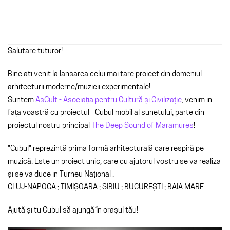
Salutare tuturor!
Bine ati venit la lansarea celui mai tare proiect din domeniul
arhitecturii moderne/muzicii experimentale!
Suntem
AsCult - Asociația pentru Cultură și Civilizație
, venim in
fața voastră cu proiectul - Cubul mobil al sunetului, parte din
proiectul nostru principal
The Deep Sound of Maramures
!
"Cubul" reprezintă prima formă arhitecturală care respiră pe
muzică. Este un proiect unic, care cu ajutorul vostru se va realiza
și se va duce in Turneu Național :
CLUJ-NAPOCA ; TIMIȘOARA ; SIBIU ; BUCUREȘTI ; BAIA MARE.
Ajută și tu Cubul să ajungă în orașul tău!