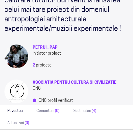
Salutare tuturor! Bun venit la lansarea
celui mai tare proiect din domeniul
antropologiei arhitecturale
experimentale/muzicii experimentale !
PETRU I. PAP
Initiator proiect
2
proiecte
ASOCIATIA PENTRU CULTURA SI CIVILIZATIE
ONG
ONG profil verificat
Povestea
Comentarii
(0)
Sustinatori
(4)
Actualizari
(0)