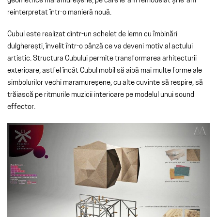
geometrice maramureșene, pe care le-am remodelat și le-am
reinterpretat într-o manieră nouă.
Cubul este realizat dintr-un schelet de lemn cu îmbinări
dulgherești, învelit într-o pânză ce va deveni motiv al actului
artistic. Structura Cubului permite transformarea arhitecturii
exterioare, astfel încât Cubul mobil să aibă mai multe forme ale
simbolurilor vechi maramureșene, cu alte cuvinte să respire, să
trăiască pe ritmurile muzicii interioare pe modelul unui sound
effector.