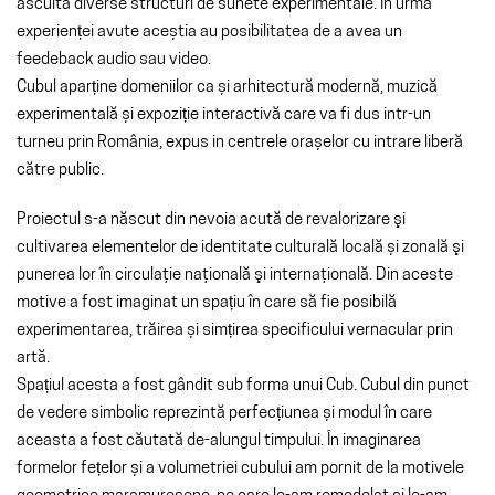
ascultă diverse structuri de sunete experimentale. În urma
experienței avute aceștia au posibilitatea de a avea un
feedeback audio sau video.
Cubul aparține domeniilor ca și arhitectură modernă, muzică
experimentală și expoziție interactivă care va fi dus intr-un
turneu prin România, expus in centrele orașelor cu intrare liberă
către public.
Proiectul s-a născut din nevoia acută de revalorizare şi
cultivarea elementelor de identitate culturală locală și zonală şi
punerea lor în circulaţie naţională şi internaţională. Din aceste
motive a fost imaginat un spațiu în care să fie posibilă
experimentarea, trăirea și simțirea specificului vernacular prin
artă.
Spațiul acesta a fost gândit sub forma unui Cub. Cubul din punct
de vedere simbolic reprezintă perfecțiunea și modul în care
aceasta a fost căutată de-alungul timpului. În imaginarea
formelor fețelor și a volumetriei cubului am pornit de la motivele