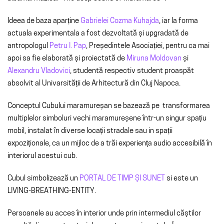
Ideea de baza aparține
Gabrielei Cozma Kuhajda
, iar la forma
actuala experimentala a fost dezvoltată și upgradată de
antropologul
Petru I. Pap
, Președintele Asociației, pentru ca mai
apoi sa fie elaborată și proiectată de
Miruna Moldovan
și
Alexandru Vladovici
, studentă respectiv student proaspăt
absolvit al Univarsității de Arhitectură din Cluj Napoca.
Conceptul Cubului maramureșan se bazează pe transformarea
multiplelor simboluri vechi maramureșene într-un singur spațiu
mobil, instalat în diverse locații stradale sau in spații
expoziționale, ca un mijloc de a trăi experiența audio accesibilă în
interiorul acestui cub.
Cubul simbolizează un
PORTAL DE TIMP ȘI SUNET
si este un
LIVING-BREATHING-ENTITY.
Persoanele au acces în interior unde prin intermediul căștilor