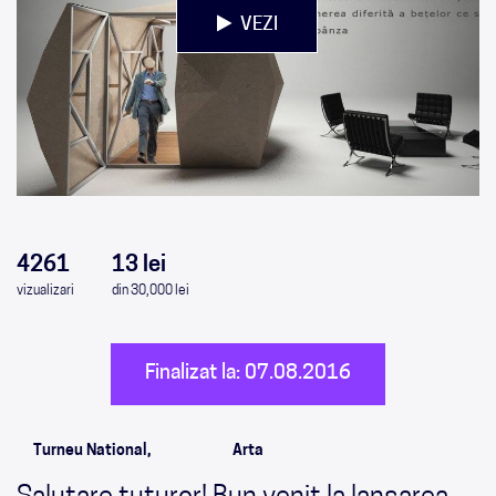
VEZI
0
0
0
0
4261
13 lei
vizualizari
din 30,000 lei
Finalizat la: 07.08.2016
Turneu National,
Arta