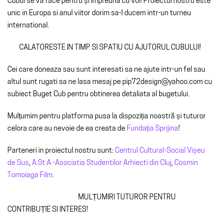
Cubul se va face pentru și împreună cu voi! Proiectul nostru este
unic in Europa si anul viitor dorim sa-l ducem intr-un turneu
international.
CALATORESTE IN TIMP SI SPATIU CU AJUTORUL CUBULUI!
Cei care doneaza sau sunt interesati sa ne ajute intr-un fel sau
altul sunt rugati sa ne lasa mesaj pe pip72design@yahoo.com cu
subiect Buget Cub pentru obtinerea detaliata al bugetului.
Mulțumim pentru platforma pusa la dispoziția noastră și tuturor
celora care au nevoie de ea creata de
Fundația Sprijina
!
Parteneri in proiectul nostru sunt:
Centrul Cultural-Social Vișeu
de Sus
,
A.St.A -Asociatia Studentilor Arhiecti din Cluj
,
Cosmin
Tomoiaga Film
.
MULȚUMIRI TUTUROR PENTRU
CONTRIBUȚIE SI INTERES!