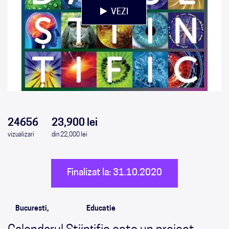
VEZI
0
0
0
0
24656
23,900 lei
vizualizari
din 22,000 lei
Finalizat la: 31.10.2020
Bucuresti,
Educatie