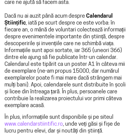
care ne ajută să facem asta.
Dacă nu ai auzit până acum despre
Calendarul
Științific
, iată pe scurt despre ce este vorba: în
fiecare an, o mână de voluntari colectează informații
despre evenimentele importante din știință, despre
descoperirile și invențiile care ne schimbă viața.
Informațiile sunt apoi sortate, iar 365 (uneori 366)
dintre ele ajung să fie publicate într-un calendar.
Calendarul este tipărit ca un poster A1 în câteva mii
de exemplare (ne-am propus 15000, dar numărul
exemplarelor poate fi mai mare dacă strângem mai
mulți bani). Apoi, calendarele sunt distribuite în școli
și licee din întreaga țară. În plus, persoanele care
contribuie la realizarea proiectului vor primi câteva
exemplare acasă.
În plus, informațiile sunt disponibile și pe siteul
www.calendarstiintific.ro
, unde veți găsi și fișe de
lucru pentru elevi, dar și noutăți din știință.