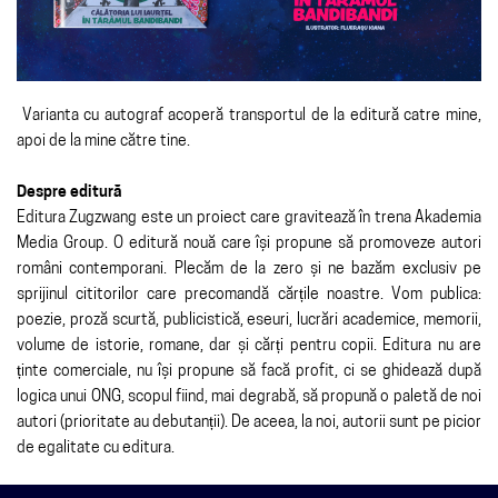
Varianta cu autograf acoperă transportul de la editură catre mine,
apoi de la mine către tine.
Despre editură
Editura Zugzwang este un proiect care gravitează în trena Akademia
Media Group. O editură nouă care își propune să promoveze autori
români contemporani. Plecăm de la zero și ne bazăm exclusiv pe
sprijinul cititorilor care precomandă cărțile noastre. Vom publica:
poezie, proză scurtă, publicistică, eseuri, lucrări academice, memorii,
volume de istorie, romane, dar și cărți pentru copii. Editura nu are
ținte comerciale, nu își propune să facă profit, ci se ghidează după
logica unui ONG, scopul fiind, mai degrabă, să propună o paletă de noi
autori (prioritate au debutanții). De aceea, la noi, autorii sunt pe picior
de egalitate cu editura.