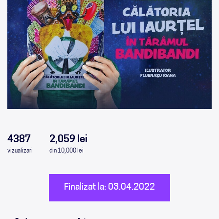
0
0
0
0
4387
2,059 lei
vizualizari
din 10,000 lei
Finalizat la: 03.04.2022