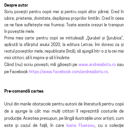
Despre autor
Scriu povești pentru copiii mei și pentru copiii altor părinți. Cred în
iubire, prietenie, divinitate, depășirea propriilor limitări. Cred în ceea
ce ne face sufletește mai frumoși. Toate aceste crezuri le transpun
în poveștile mele.
Prima mea carte pentru copii se intitulează „Şurubel și Şurubica”,
apărută la sfârșitul anului 2020, la editura Letras. Îmi doresc ca și
restul poveștilor mele, nepublicate (încă), să ajungă într-o zi la cei mai
mici cititori, să îi inspire și să îi încânte.
Când (nu) scriu povești, mă găsești pe
www.andreiabirtu.ro
sau
pe Facebook
https://www.facebook.com/andreiabirtu.ro
.
Pre-comandă cartea
Unul din marile obstacole pentru autorii de literatură pentru copii
de a ajunge la cât mai mulți cititori îl reprezintă costurile de
producție. Acestea presupun, pe lângă ilustrațiile unor artiști, cum
este și cazul de față, în care
Ioana Fluerasu
, cu o colecție