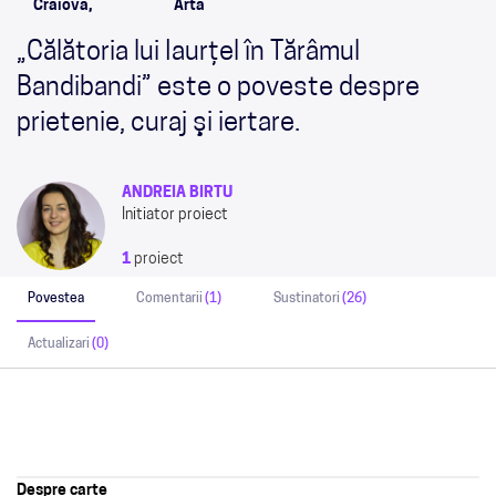
Craiova,
Arta
„Călătoria lui Iaurţel în Tărâmul
Bandibandi” este o poveste despre
prietenie, curaj şi iertare.
ANDREIA BIRTU
Initiator proiect
1
proiect
Povestea
Comentarii
(1)
Sustinatori
(26)
Actualizari
(0)
Despre carte