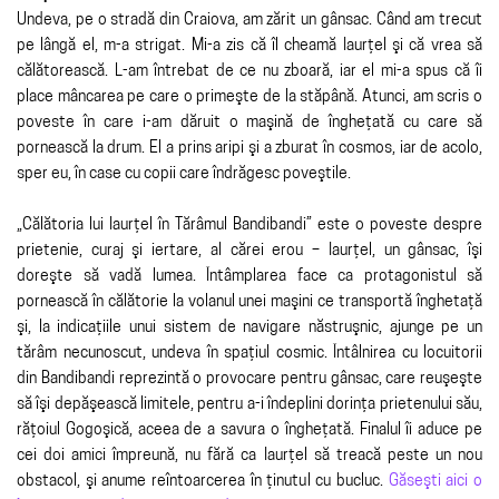
Undeva, pe o stradă din Craiova, am zărit un gânsac. Când am trecut
pe lângă el, m-a strigat. Mi-a zis că îl cheamă Iaurţel şi că vrea să
călătorească. L-am întrebat de ce nu zboară, iar el mi-a spus că îi
place mâncarea pe care o primeşte de la stăpână. Atunci, am scris o
poveste în care i-am dăruit o maşină de îngheţată cu care să
pornească la drum. El a prins aripi şi a zburat în cosmos, iar de acolo,
sper eu, în case cu copii care îndrăgesc poveştile.
„Călătoria lui Iaurţel în Tărâmul Bandibandi” este o poveste despre
prietenie, curaj şi iertare, al cărei erou – Iaurţel, un gânsac, îşi
doreşte să vadă lumea. Întâmplarea face ca protagonistul să
pornească în călătorie la volanul unei maşini ce transportă înghetaţă
şi, la indicaţiile unui sistem de navigare năstruşnic, ajunge pe un
tărâm necunoscut, undeva în spaţiul cosmic. Întâlnirea cu locuitorii
din Bandibandi reprezintă o provocare pentru gânsac, care reuşeşte
să îşi depăşească limitele, pentru a-i îndeplini dorinţa prietenului său,
răţoiul Gogoşică, aceea de a savura o îngheţată. Finalul îi aduce pe
cei doi amici împreună, nu fără ca Iaurţel să treacă peste un nou
obstacol, şi anume reîntoarcerea în ţinutul cu bucluc.
Găseşti aici o