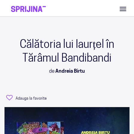
Toggl
naviga
Călătoria lui Iaurțel în
Tărâmul Bandibandi
de
Andreia Birtu
Adauga la favorite