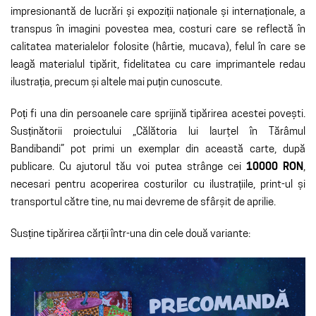
impresionantă de lucrări și expoziții naționale și internaționale, a
transpus în imagini povestea mea, costuri care se reflectă în
calitatea materialelor folosite (hârtie, mucava), felul în care se
leagă materialul tipărit, fidelitatea cu care imprimantele redau
ilustrația, precum și altele mai puțin cunoscute.
Poți fi una din persoanele care sprijină tipărirea acestei povești.
Susținătorii proiectului „Călătoria lui Iaurţel în Tărâmul
Bandibandi” pot primi un exemplar din această carte, după
publicare. Cu ajutorul tău voi putea strânge cei
10000
RON
,
necesari pentru acoperirea costurilor cu ilustrațiile, print-ul și
transportul către tine, nu mai devreme de sfârșit de aprilie.
Susține tipărirea cărții într-una din cele două variante: