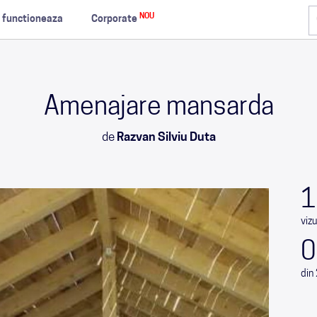
NOU
 functioneaza
Corporate
Amenajare mansarda
de
Razvan Silviu Duta
1
vizu
0
din 