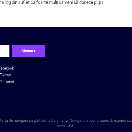
 rog din suflet ca foarte mulți oameni să doneze puțin
Facebook
Twitter
Pinterest
 ta de navigare pe platforma Sprijina.ro. Navigand in continuare, iti exprimi ac
detalii
aici
.