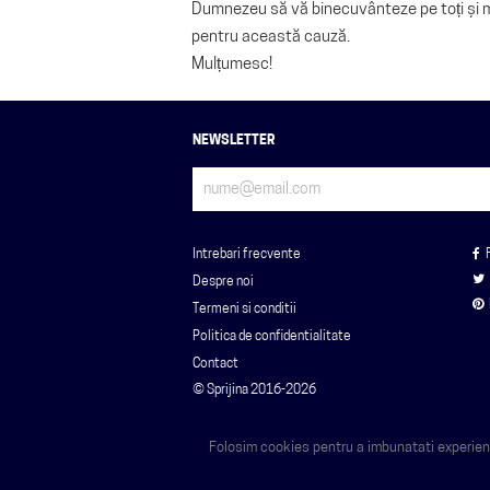
Dumnezeu să vă binecuvânteze pe toți și mă
pentru această cauză.
Mulțumesc!
NEWSLETTER
Intrebari frecvente
Despre noi
Termeni si conditii
Politica de confidentialitate
Contact
© Sprijina 2016-2026
Folosim cookies pentru a imbunatati experienta