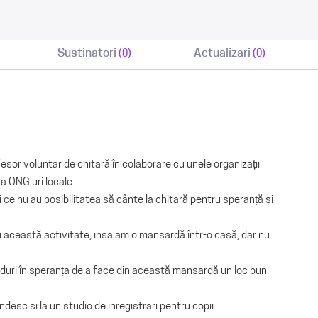
Sustinatori
Actualizari
(0)
(0)
sor voluntar de chitară în colaborare cu unele organizații
a ONG uri locale.
i ce nu au posibilitatea să cânte la chitară pentru speranță și
 această activitate, insa am o mansardă într-o casă, dar nu
uri în speranța de a face din această mansardă un loc bun
esc si la un studio de inregistrari pentru copii.