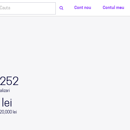
Cont nou
Contul meu
0
0
0
0
252
alizari
 lei
20,000 lei