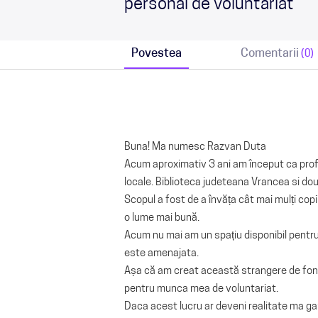
personal de voluntariat
Povestea
Comentarii
(0)
Buna! Ma numesc Razvan Duta
Acum aproximativ 3 ani am început ca profe
locale. Biblioteca judeteana Vrancea si dou
Scopul a fost de a învăța cât mai mulți copi
o lume mai bună.
Acum nu mai am un spațiu disponibil pentru
este amenajata.
Așa că am creat această strangere de fond
pentru munca mea de voluntariat.
Daca acest lucru ar deveni realitate ma gand